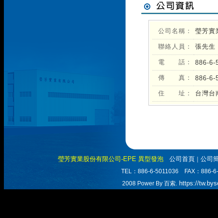
公司名稱：
瑩芳實
聯絡人員：
張先生
電 話：
886-6-
傳 真：
886-6-
住 址：
台灣台
瑩芳實業股份有限公司-EPE 異型發泡
公司首頁
公司
｜
TEL：886-6-5011036 FAX：
https://tw.by
2008 Power By 百索.