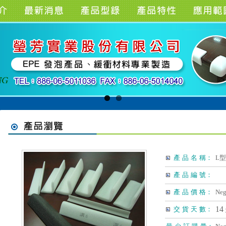
產 品 名 稱：
L
產 品 編 號：
產 品 價 格：
Neg
14
交 貨 天 數：