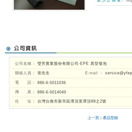
最 少 訂 購 量：
Neg
公司名稱：
瑩芳實業股份有限公司-EPE 異型發泡
service@yfe
聯絡人員：
張先生
E-mail ：
電 話：
886-6-5011036
傳 真：
886-6-5014040
住 址：
台灣台南市新市區潭頂里潭頂99之2號
上一頁
｜
產品型錄