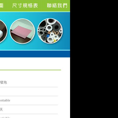
型發泡
otiable
天